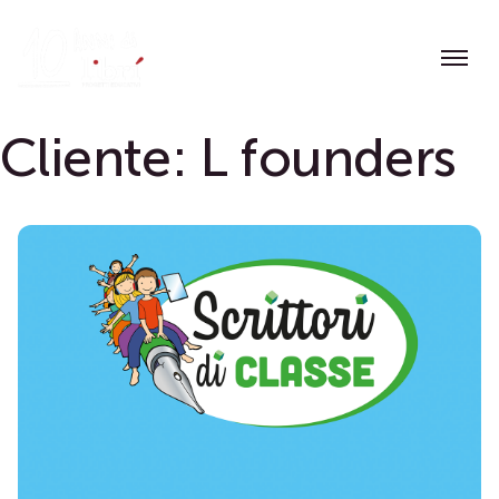
Skip
to
content
Cliente:
L founders