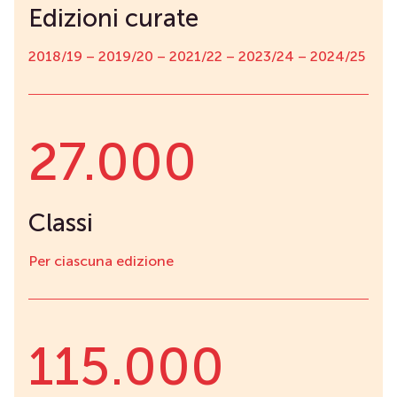
Edizioni curate
2018/19 – 2019/20 – 2021/22 – 2023/24 – 2024/25
Chi siamo
27.000
Casi studio
Classi
Clienti
Per ciascuna edizione
Metodo
Contatti
115.000