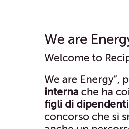
We are Energ
Welcome to Recip
We are Energy”, p
interna
che ha co
figli di dipendent
concorso che si s
anche un percorso