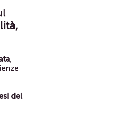
ul
ità,
ata
,
rienze
esi del