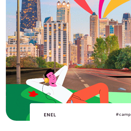
ENEL
#campu