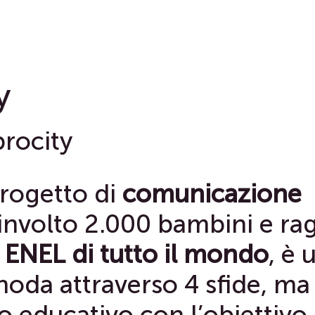
y
rocity
rogetto di
comunicazione
involto 2.000 bambini e ra
i ENEL di tutto il mondo
, è 
noda attraverso 4 sfide, ma
 educativo con l’obiettivo