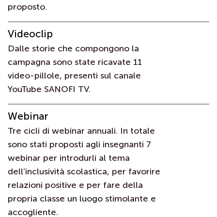
proposto.
Videoclip
Dalle storie che compongono la
campagna sono state ricavate 11
Chi siamo
video-pillole, presenti sul canale
YouTube SANOFI TV.
Casi studio
Webinar
Clienti
Tre cicli di webinar annuali. In totale
sono stati proposti agli insegnanti 7
Metodo
webinar per introdurli al tema
dell’inclusività scolastica, per favorire
Contatti
relazioni positive e per fare della
propria classe un luogo stimolante e
accogliente.