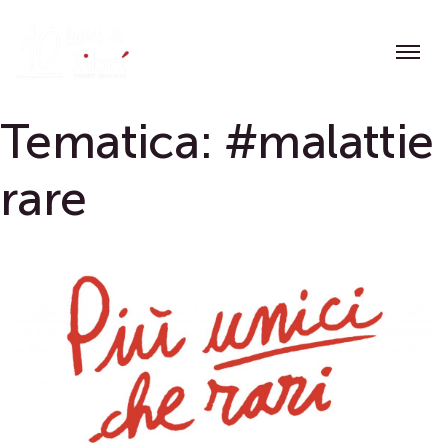
Skip
to
content
Tematica:
#malattie
rare