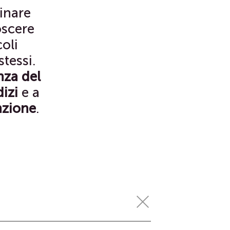
inare
oscere
oli
tessi.
nza del
izi
e a
nzione
.