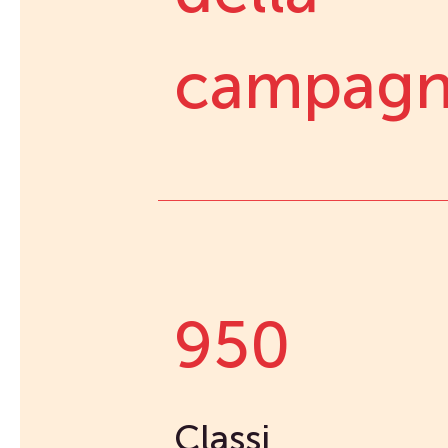
campag
950
Classi