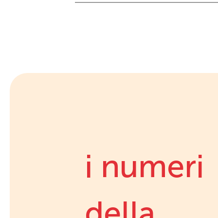
i numeri
della