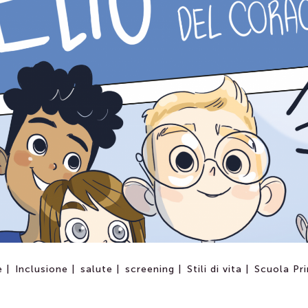
 |
Inclusione |
salute |
screening |
Stili di vita |
Scuola Pri