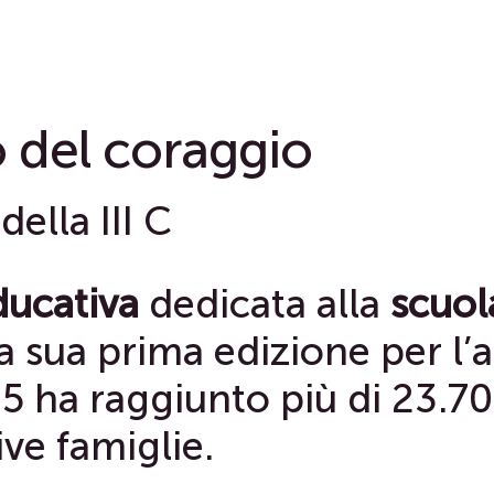
no del coraggio
della III C
ucativa
dedicata alla
scuol
la sua prima edizione per l’
5 ha raggiunto più di 23.7
ive famiglie.