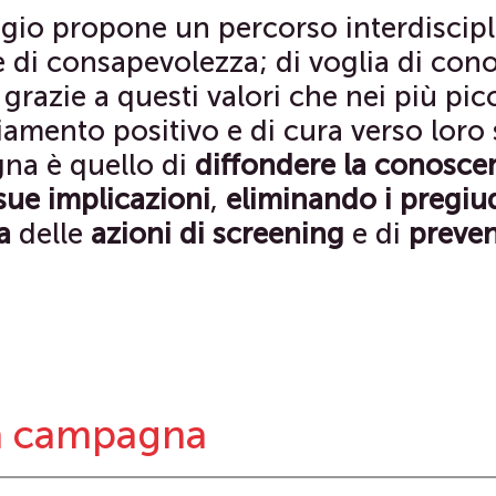
aggio propone un percorso interdiscipl
e di consapevolezza; di voglia di con
grazie a questi valori che nei più picc
amento positivo e di cura verso loro s
gna è quello di
diffondere la conosce
 sue implicazioni
,
eliminando i pregiud
a
delle
azioni di screening
e di
preve
la campagna